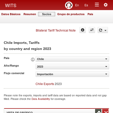
Togg
WITS
En
Es
Toggle
navig
Datos Básicos
Resumen
Socios
Grupo de productos
País
navigation
Bilateral Tariff Technical Note
Chile Imports, Tariffs
2023
by country and region
País
Chile
Año/Rango
2023
Flujo comercial
Importación
Chile Exports
2023
Please note the exports, imports and tariff data are based on reported data and not gap
filled. Please check the
Data Availability
for coverage.
VISTA DE GRÁFICO