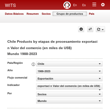
Togg
WITS
En
Es
Toggle
navig
Datos Básicos
Resumen
Socios
Grupo de productos
País
navigation
Chile Products by etapas de procesamiento exportaci
n Valor del comercio (en miles de US$)
1988-2023
Mundo
País/Región
Chile
Año
1988-2023
Flujo comercial
Exportación
Indicador
exportaci n Valor del comercio (en miles de US$)
Por
Socios
Mundo