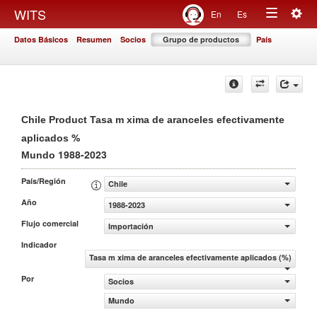
Togg
WITS
En
Es
Toggle
navig
Datos Básicos
Resumen
Socios
Grupo de productos
País
navigation
Chile Product Tasa m xima de aranceles efectivamente
%
aplicados
1988-2023
Mundo
País/Región
Chile
Año
1988-2023
Flujo comercial
Importación
Indicador
Tasa m xima de aranceles efectivamente aplicados (%)
Por
Socios
Mundo