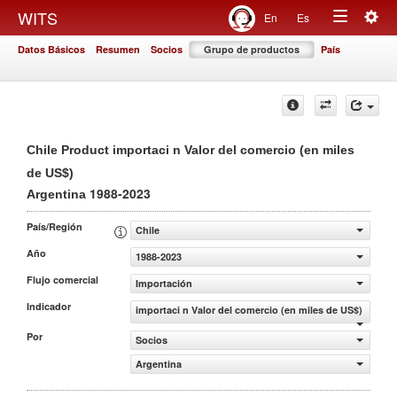
Togg
WITS
En
Es
Toggle
navig
Datos Básicos
Resumen
Socios
Grupo de productos
País
navigation
Chile Product importaci n Valor del comercio (en miles
de US$)
1988-2023
Argentina
País/Región
Chile
Año
1988-2023
Flujo comercial
Importación
Indicador
importaci n Valor del comercio (en miles de US$)
Por
Socios
Argentina