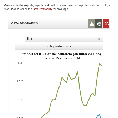
Please note the exports, imports and tariff data are based on reported data and not gap
filled. Please check the
Data Availability
for coverage.
VISTA DE GRÁFICO
line
más productos
importaci n Valor del comercio (en miles de US$)
Source:WITS - Country Profile
6 B
4.5 B
3 B