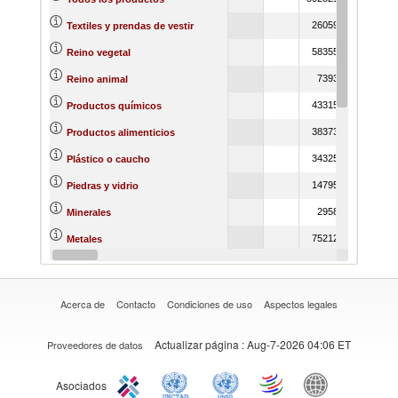
26059
33302
Textiles y prendas de vestir
58355
63234
Reino vegetal
7393
15167
Reino animal
43315
55961
Productos químicos
38373
49724
Productos alimenticios
34325
35022
Plástico o caucho
14795
12858
Piedras y vidrio
2958
2781
Minerales
75212
47986
Metales
81674
122273
Materias primas
Acerca de
Contacto
Condiciones de uso
Aspectos legales
Actualizar página
: Aug-7-2026 04:06 ET
Proveedores de datos
Asociados