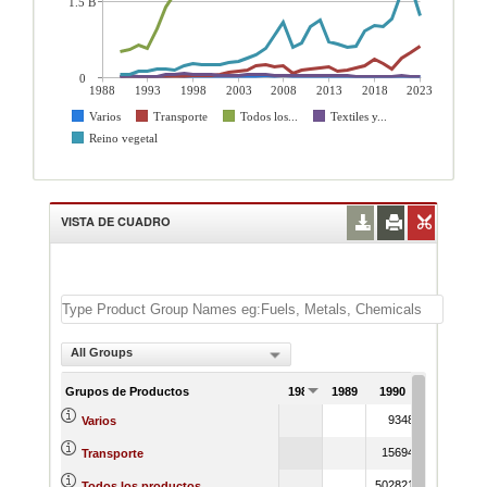
1.5 B
0
1988
1993
1998
2003
2008
2013
2018
2023
Varios
Transporte
Todos los...
Textiles y...
Reino vegetal
VISTA DE CUADRO
All Groups
Grupos de Productos
1988
1989
1990
1991
9348
11773
Varios
15694
13234
Transporte
502821
553612
Todos los productos