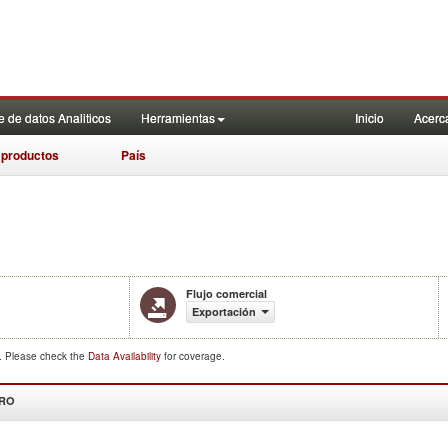
 de datos Analiticos
Herramientas
Inicio
Acerc
 productos
País
Flujo comercial
Exportación
d. Please check the
Data Availability
for coverage.
DRO