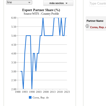
line
más socios
Export Partner Share (%)
Source:WITS - Country Profile
6.00
Partner Name
5.50
Corea, Rep. 
5.00
4.50
4.00
3.50
3.00
2.50
2.00
1988
1993
1998
2003
2008
2013
2018
2023
Corea, Rep. de