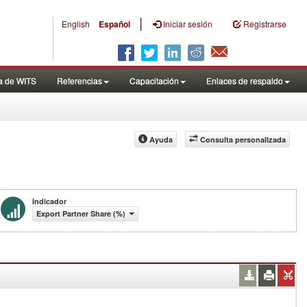
|
English
Español
Iniciar sesión
Registrarse
a de WITS
Referencias
Capacitación
Enlaces de respaldo
Ayuda
Consulta personalizada
Indicador
Export Partner Share (%)