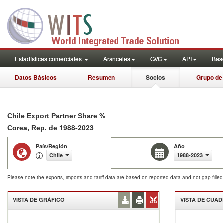
Estadísticas comerciales
Aranceles
GVC
API
Base
Datos Básicos
Resumen
Socios
Grupo de
%
Chile Export Partner Share
1988-2023
Corea, Rep. de
País/Región
Año
Chile
1988-2023
Please note the exports, imports and tariff data are based on reported data and not gap fille
VISTA DE GRÁFICO
VISTA DE CUA