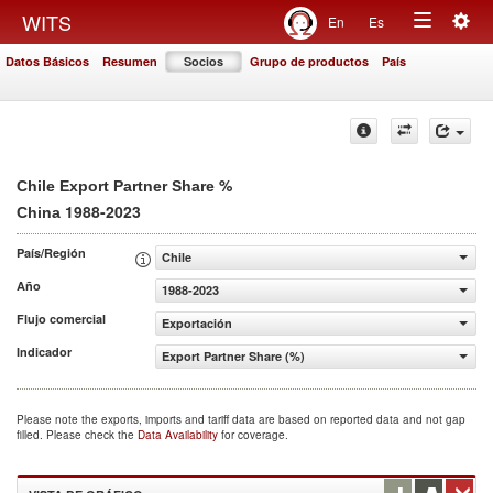
Togg
WITS
En
Es
Toggle
navig
Datos Básicos
Resumen
Socios
Grupo de productos
País
navigation
%
Chile Export Partner Share
1988-2023
China
País/Región
Chile
Año
1988-2023
Flujo comercial
Exportación
Indicador
Export Partner Share (%)
Please note the exports, imports and tariff data are based on reported data and not gap
filled. Please check the
Data Availability
for coverage.