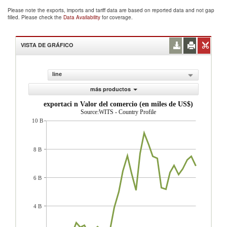
Please note the exports, imports and tariff data are based on reported data and not gap
filled. Please check the
Data Availability
for coverage.
VISTA DE GRÁFICO
line
más productos
exportaci n Valor del comercio (en miles de US$)
Source:WITS - Country Profile
10 B
8 B
6 B
4 B