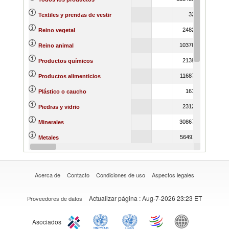
324
259
Textiles y prendas de vestir
24827
22073
Reino vegetal
103767
146218
Reino animal
21394
22718
Productos químicos
116879
149615
Productos alimenticios
1616
1821
Plástico o caucho
23122
21955
Piedras y vidrio
308675
493288
Minerales
564911
532503
Metales
578536
852635
Materias primas
Acerca de
Contacto
Condiciones de uso
Aspectos legales
Actualizar página
: Aug-7-2026 23:23 ET
Proveedores de datos
Asociados