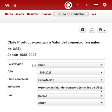
Togg
WITS
En
Es
Toggle
navig
Datos Básicos
Resumen
Socios
Grupo de productos
País
navigation
Chile Product exportaci n Valor del comercio (en miles
de US$)
1988-2023
Japón
País/Región
Chile
Año
1988-2023
Flujo comercial
Exportación
Indicador
exportaci n Valor del comercio (en miles de US$)
Por
Socios
Japón