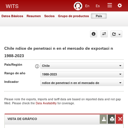
Togg
WITS
En
Es
Toggle
navig
Datos Básicos
Resumen
Socios
Grupo de productos
País
navigation
Chile ndice de penetraci n en el mercado de exportaci n
1988-2023
País/Región
Chile
Rango de año
1988-2023
Indicador
ndice de penetraci n en el mercado de exportaci n
Please note the exports, imports and tariff data are based on reported data and not gap
filled. Please check the
Data Availability
for coverage.
VISTA DE GRÁFICO