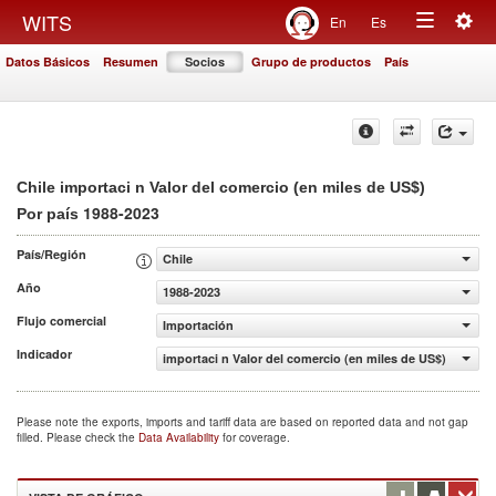
Togg
WITS
En
Es
Toggle
navig
Datos Básicos
Resumen
Socios
Grupo de productos
País
navigation
Chile importaci n Valor del comercio (en miles de US$)
1988-2023
Por país
País/Región
Chile
Año
1988-2023
Flujo comercial
Importación
Indicador
importaci n Valor del comercio (en miles de US$)
Please note the exports, imports and tariff data are based on reported data and not gap
filled. Please check the
Data Availability
for coverage.