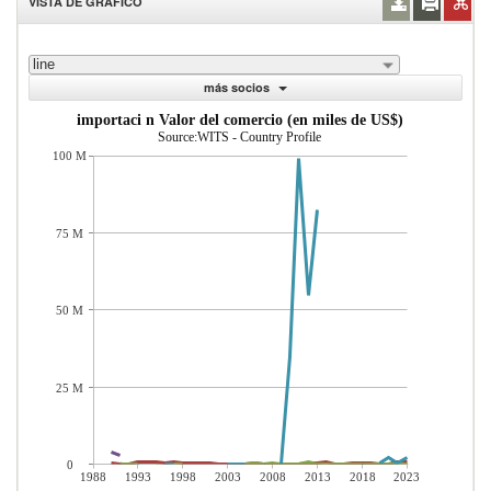
VISTA DE GRÁFICO
line
más socios
importaci n Valor del comercio (en miles de US$)
Source:WITS - Country Profile
100 M
75 M
50 M
25 M
0
1988
1993
1998
2003
2008
2013
2018
2023