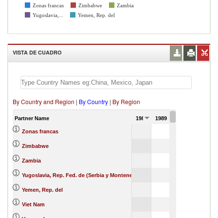
Zonas francas
Zimbabwe
Zambia
Yugoslavia,...
Yemen, Rep. del
VISTA DE CUADRO
By Country and Region
|
By Country
|
By Region
Partner Name
1988
1989
1990
Zonas francas
205
Zimbabwe
Zambia
3907
Yugoslavia, Rep. Fed. de (Serbia y Montenegro)
Yemen, Rep. del
75
Viet Nam