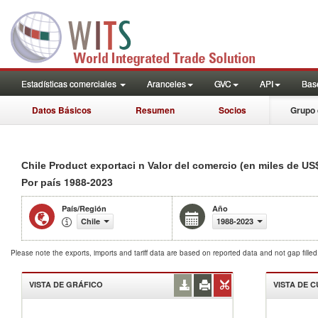
Estadísticas comerciales
Aranceles
GVC
API
Base
Datos Básicos
Resumen
Socios
Grupo 
Chile Product exportaci n Valor del comercio (en miles de US
1988-2023
Por país
País/Región
Año
Chile
1988-2023
Please note the exports, imports and tariff data are based on reported data and not gap fille
VISTA DE GRÁFICO
VISTA DE 