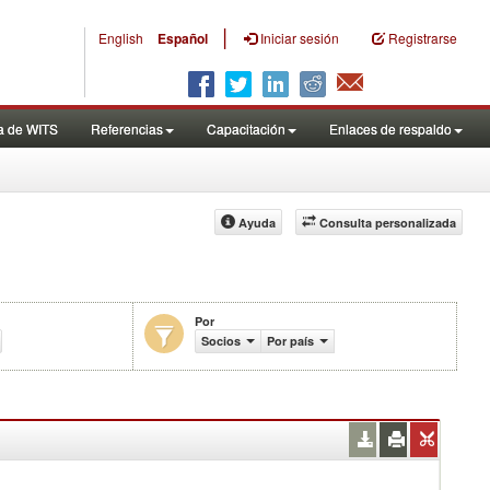
|
English
Español
Iniciar sesión
Registrarse
a de WITS
Referencias
Capacitación
Enlaces de respaldo
Ayuda
Consulta personalizada
Por
ercio (en miles de US$)
Socios
Por país