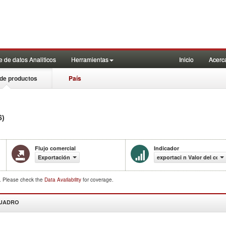
 de datos Analiticos
Herramientas
Inicio
Acerc
de productos
País
$)
Flujo comercial
Indicador
Exportación
exportaci n Valor del com
d. Please check the
Data Availability
for coverage.
CUADRO