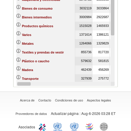
3032119
3033864
4112405
Bienes de consumo
3000984
2922687
3716001
Bienes intermedios
1515028
1465933
1915882
Productos químicos
1371614
1386121
1872859
Varios
1264066
1329829
1665713
Metales
855736
817720
1004291
Textiles y prendas de vestir
579632
581815
766764
Plástico o caucho
462439
456269
616200
Madera
327939
275772
422137
Transporte
308085
269516
340927
Piedras y vidrio
Acerca de
Contacto
Condiciones de uso
Aspectos legales
Actualizar página
: Aug-6-2026 03:28 ET
Proveedores de datos
Asociados