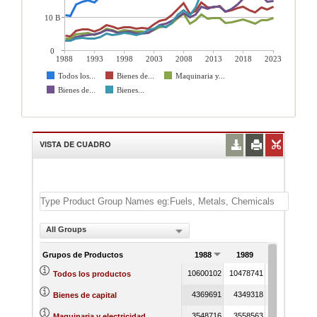
10 B
0
1988
1993
1998
2003
2008
2013
2018
2023
Todos los...
Bienes de...
Maquinaria y...
Bienes de...
Bienes...
VISTA DE CUADRO
All Groups
Grupos de Productos
1988
1989
1990
10600102
10478741
13955176
Todos los productos
4369691
4349318
5930070
Bienes de capital
3548716
3558563
4881510
Maquinaria y electricidad