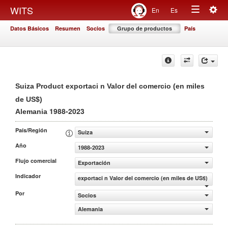
Togg
WITS
En
Es
Toggle
navig
Datos Básicos
Resumen
Socios
Grupo de productos
País
navigation
Suiza Product exportaci n Valor del comercio (en miles
de US$)
1988-2023
Alemania
País/Región
Suiza
Año
1988-2023
Flujo comercial
Exportación
Indicador
exportaci n Valor del comercio (en miles de US$)
Por
Socios
Alemania