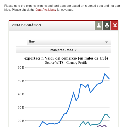
Please note the exports, imports and tariff data are based on reported data and not gap
filled. Please check the
Data Availability
for coverage.
VISTA DE GRÁFICO
line
más productos
exportaci n Valor del comercio (en miles de US$)
Source:WITS - Country Profile
60 B
50 B
40 B
30 B
20 B