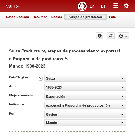
Togg
WITS
En
Es
Toggle
navig
Datos Básicos
Resumen
Socios
Grupo de productos
País
navigation
Suiza Products by etapas de procesamiento exportaci
%
n Proporci n de productos
1988-2023
Mundo
País/Región
Suiza
Año
1988-2023
Flujo comercial
Exportación
Indicador
exportaci n Proporci n de productos (%)
Por
Socios
Mundo