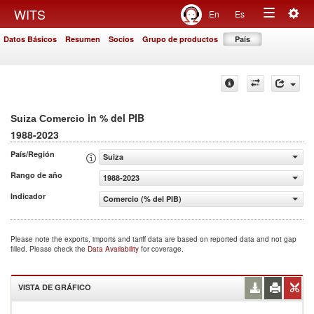
Togg
WITS
En
Es
Toggle
navig
Datos Básicos
Resumen
Socios
Grupo de productos
País
navigation
in % del PIB
Suiza Comercio
1988-2023
País/Región
Suiza
Rango de año
1988-2023
Indicador
Comercio (% del PIB)
Please note the exports, imports and tariff data are based on reported data and not gap
filled. Please check the
Data Availability
for coverage.
VISTA DE GRÁFICO