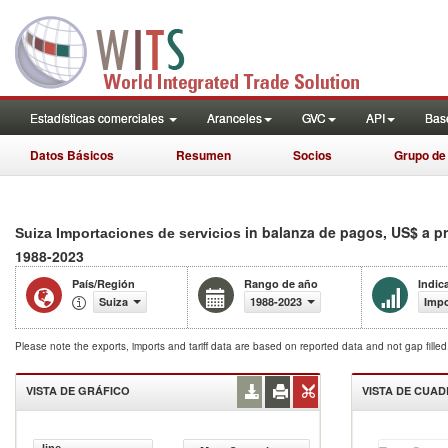
Estadísticas comerciales
Aranceles
GVC
API
Base
Datos Básicos
Resumen
Socios
Grupo de
in balanza de pagos, US$ a p
Suiza Importaciones de servicios
1988-2023
País/Región
Rango de año
Indic
Suiza
1988-2023
Impo
Please note the exports, imports and tariff data are based on reported data and not gap fille
VISTA DE GRÁFICO
VISTA DE CUA