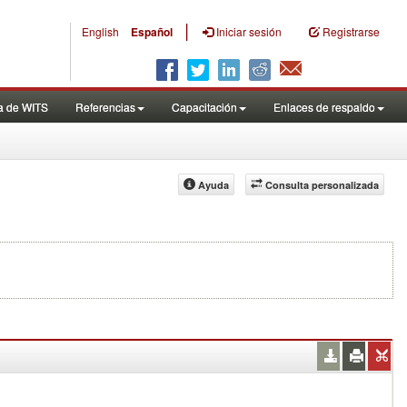
|
English
Español
Iniciar sesión
Registrarse
a de WITS
Referencias
Capacitación
Enlaces de respaldo
Ayuda
Consulta personalizada