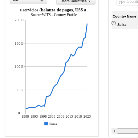
line
More Countries
taciones de servicios (balanza de pagos, US$ a precios actuales)
Source:WITS - Country Profile
Country Name
200 B
Suiza
150 B
100 B
50 B
0
1988
1993
1998
2003
2008
2013
2018
2023
Suiza