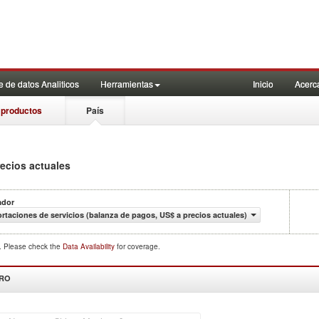
 de datos Analiticos
Herramientas
Inicio
Acerc
 productos
País
recios actuales
ador
rtaciones de servicios (balanza de pagos, US$ a precios actuales)
d. Please check the
Data Availability
for coverage.
DRO