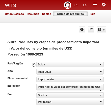
Togg
WITS
En
Es
Toggle
navig
Datos Básicos
Resumen
Socios
Grupo de productos
País
navigation
Suiza Products by etapas de procesamiento importaci
n Valor del comercio (en miles de US$)
1988-2023
Por región
País/Región
Suiza
Año
1988-2023
Flujo comercial
Importación
Indicador
importaci n Valor del comercio (en miles de US$)
Por
Socios
Por región