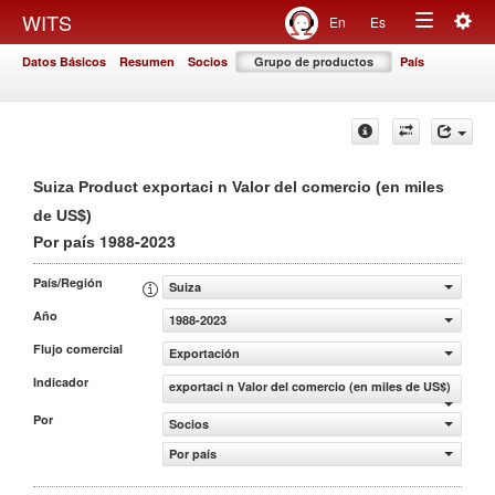
Togg
WITS
En
Es
Toggle
navig
Datos Básicos
Resumen
Socios
Grupo de productos
País
navigation
Suiza Product exportaci n Valor del comercio (en miles
de US$)
1988-2023
Por país
País/Región
Suiza
Año
1988-2023
Flujo comercial
Exportación
Indicador
exportaci n Valor del comercio (en miles de US$)
Por
Socios
Por país