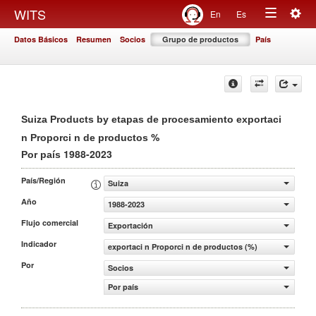
Togg
WITS
En
Es
Toggle
navig
Datos Básicos
Resumen
Socios
Grupo de productos
País
navigation
Suiza Products by etapas de procesamiento exportaci
%
n Proporci n de productos
1988-2023
Por país
País/Región
Suiza
Año
1988-2023
Flujo comercial
Exportación
Indicador
exportaci n Proporci n de productos (%)
Por
Socios
Por país