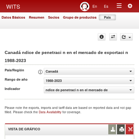
Togg
WITS
En
Es
Toggle
navig
Datos Básicos
Resumen
Socios
Grupo de productos
País
navigation
Canadá ndice de penetraci n en el mercado de exportaci n
1988-2023
País/Región
Canadá
Rango de año
1988-2023
Indicador
ndice de penetraci n en el mercado de exportaci n
Please note the exports, imports and tariff data are based on reported data and not gap
filled. Please check the
Data Availability
for coverage.
VISTA DE GRÁFICO