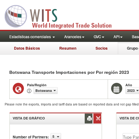
Estadísticas comerciales
Aranceles
GVC
API
Base
Datos Básicos
Resumen
Socios
Grupo 
2023
Botswana Transporte Importaciones por Por región
País/Región
Año
Botswana
2023
Please note the exports, imports and tariff data are based on reported data and not gap fille
VISTA DE GRÁFICO
VISTA DE 
Number of Partners
:
5