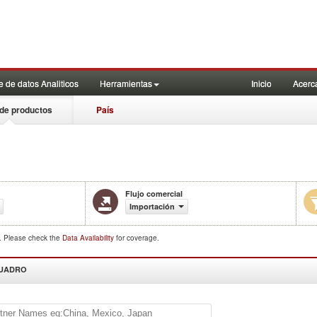
 de datos Analiticos
Herramientas
Inicio
Acerc
de productos
País
Flujo comercial
Importación
d. Please check the
Data Availability
for coverage.
CUADRO