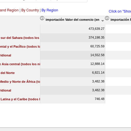
 and Region
|
By Country
|
By Region
Click on "Sho
importación Valor del comercio (en miles de US$)
importación 
473,639.27
374,198.35
l sur del Sahara (todos los niveles de ingreso)
60,725.59
ental y el Pacífico (todos los niveles de ingreso)
14,552.58
idional
12,888.14
 Asia central (todos los niveles de ingreso)
6,821.14
del Norte
3,482.38
Medio y Norte de África (todos los niveles de ingreso)
3,482.38
idional
746.48
Latina y el Caribe (todos los niveles de ingreso)