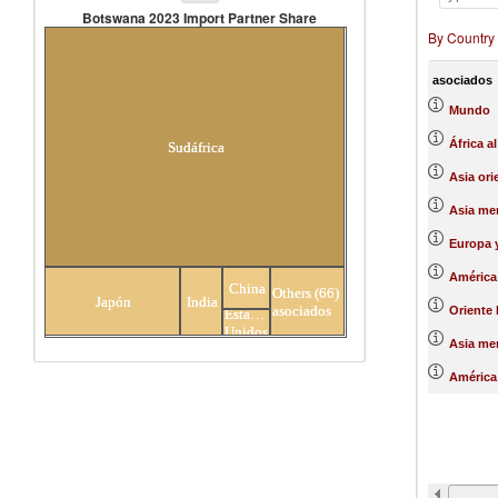
Botswana 2023 Import Partner Share
By Country
Botswana 2023 Import Partner
Share
asociados
Mundo
África a
Sudáfrica
Asia ori
Asia mer
Europa y
América 
China
Others (66)
Japón
India
asociados
Oriente 
Estados
Unidos
Asia mer
América 