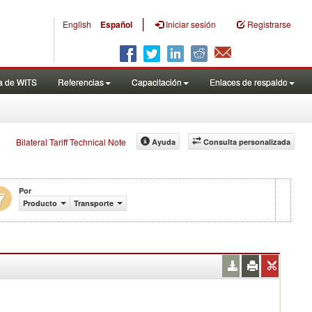
|
English
Español
Iniciar sesión
Registrarse
a de WITS
Referencias
Capacitación
Enlaces de respaldo
Bilateral Tariff Technical Note
Ayuda
Consulta personalizada
Por
Producto
Transporte