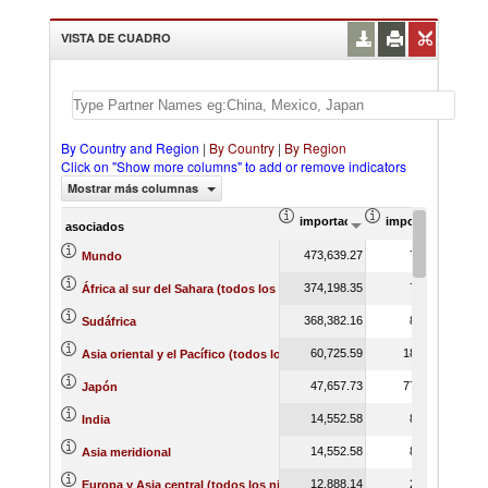
VISTA DE CUADRO
By Country and Region
|
By Country
|
By Region
Click on "Show more columns" to add or remove indicators
Mostrar más columnas
importación Valor del comercio (
importación Prop
asociados
473,639.27
7.38
Mundo
374,198.35
7.53
África al sur del Sahara (todos los niveles de ingreso)
368,382.16
8.83
Sudáfrica
60,725.59
18.56
Asia oriental y el Pacífico (todos los niveles de ingreso)
47,657.73
77.26
Japón
14,552.58
8.34
India
14,552.58
8.33
Asia meridional
12,888.14
2.73
Europa y Asia central (todos los niveles de ingreso)