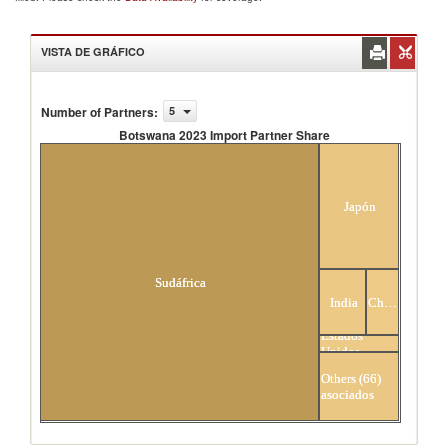
VISTA DE GRÁFICO
Number of Partners
:
5
Botswana 2023 Import Partner Share
Botswana 2023 Import Partner Share
Japón
Sudáfrica
India
China
Estados
Unidos
Others (66)
asociados