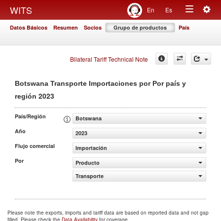
Togg
WITS
En
Es
Toggle
navig
Datos Básicos
Resumen
Socios
Grupo de productos
País
navigation
Bilateral Tariff Technical Note
Botswana Transporte Importaciones por Por país y
2023
región
País/Región
Botswana
Año
2023
Flujo comercial
Importación
Por
Producto
Transporte
Please note the exports, imports and tariff data are based on reported data and not gap
filled. Please check the
Data Availability
for coverage.