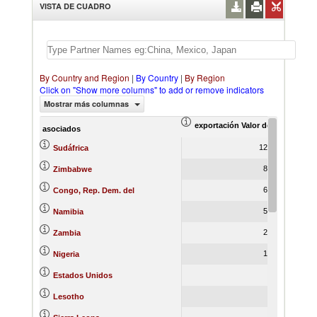
VISTA DE CUADRO
By Country and Region
|
By Country
|
By Region
Click on "Show more columns" to add or remove indicators
Mostrar más columnas
exportación Valor del comercio (
ex
asociados
12,650.51
Sudáfrica
8,001.43
Zimbabwe
6,017.40
Congo, Rep. Dem. del
5,725.66
Namibia
2,585.09
Zambia
1,021.51
Nigeria
393.70
Estados Unidos
271.84
Lesotho
208.36