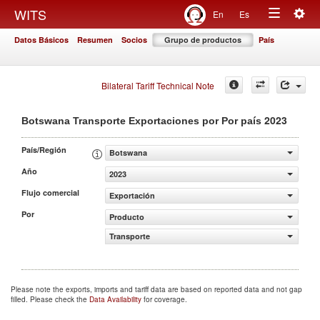
Togg
WITS
En
Es
Toggle
navig
Datos Básicos
Resumen
Socios
Grupo de productos
País
navigation
Bilateral Tariff Technical Note
2023
Botswana Transporte Exportaciones por Por país
País/Región
Botswana
Año
2023
Flujo comercial
Exportación
Por
Producto
Transporte
Please note the exports, imports and tariff data are based on reported data and not gap
filled. Please check the
Data Availability
for coverage.