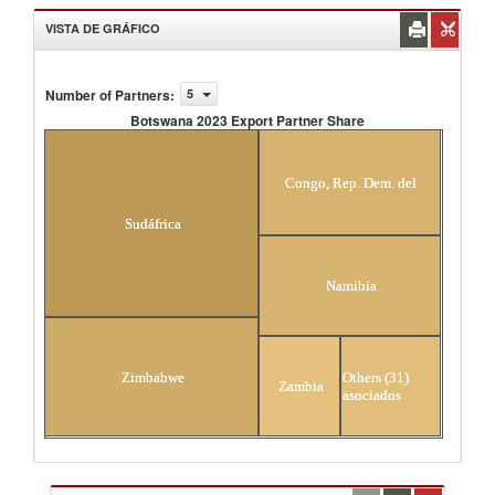
VISTA DE GRÁFICO
Number of Partners
:
5
Botswana 2023 Export Partner Share
Botswana 2023 Export Partner Share
Congo, Rep. Dem. del
Sudáfrica
Namibia
Others (31)
Zimbabwe
Zambia
asociados