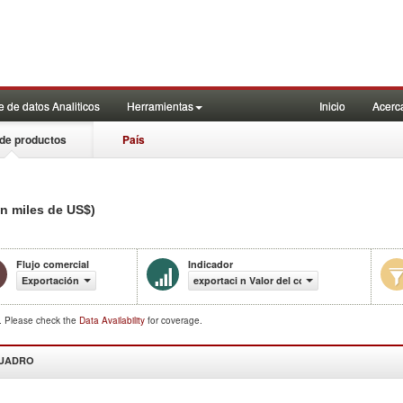
 de datos Analiticos
Herramientas
Inicio
Acerc
de productos
País
en miles de US$)
Flujo comercial
Indicador
Exportación
exportaci n Valor del comercio (en miles de
d. Please check the
Data Availability
for coverage.
CUADRO