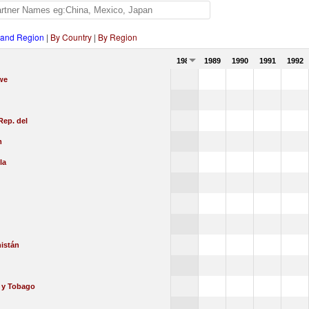
 and Region
|
By Country
|
By Region
1988
1989
1990
1991
1992
we
Rep. del
m
la
istán
d y Tobago