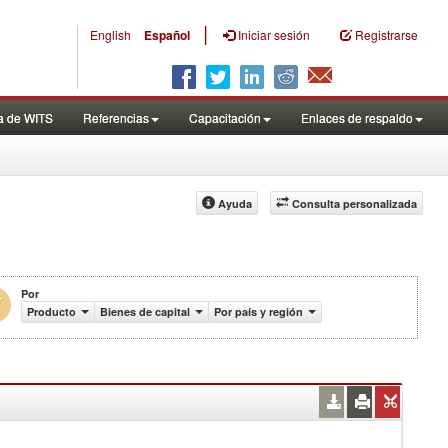
|
English
Español
Iniciar sesión
Registrarse
a de WITS
Referencias
Capacitación
Enlaces de respaldo
Ayuda
Consulta personalizada
Por
 US$)
Producto
Bienes de capital
Por país y región