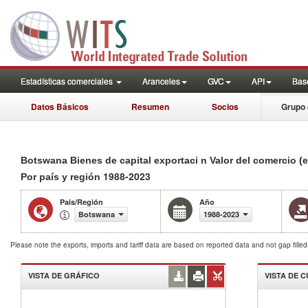
Estadísticas comerciales
Aranceles
GVC
API
Base
Datos Básicos
Resumen
Socios
Grupo 
Botswana Bienes de capital exportaci n Valor del comercio (
1988-2023
Por país y región
País/Región
Año
Botswana
1988-2023
Please note the exports, imports and tariff data are based on reported data and not gap fille
VISTA DE GRÁFICO
VISTA DE 