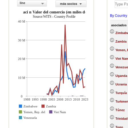
line
más socios
exportaci n Valor del comercio (en miles de US$)
By Country
Source:WITS - Country Profile
40 M
asociados
Zimbab
30 M
Zambia
Yemen, 
Viet Na
20 M
Venezue
Uganda
10 M
Ucrania
Turquía
0
1988
1993
1998
2003
2008
2013
2018
2023
Turkmen
Zimbabwe
Zambia
Túnez
Yemen, Rep. del
Viet Nam
Venezuela
Trinida
Togo