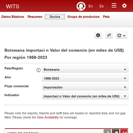
Togg
WITS
En
Es
Toggle
navig
Datos Básicos
Resumen
Socios
Grupo de productos
País
navigation
Botswana importaci n Valor del comercio (en miles de US$)
1988-2023
Por región
País/Región
Botswana
Año
1988-2023
Flujo comercial
Importación
Indicador
importaci n Valor del comercio (en miles de US$)
Please note the exports, imports and tariff data are based on reported data and not gap
filled. Please check the
Data Availability
for coverage.