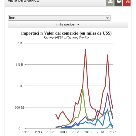
VISTA DE GRÁFICO
line
más socios
importaci n Valor del comercio (en miles de US$)
Source:WITS - Country Profile
2 B
1.5 B
1 B
500 M
0
1988
1993
1998
2003
2008
2013
2018
2023