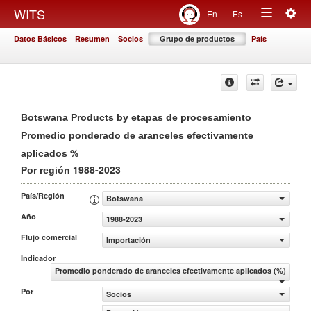
Togg
WITS
En
Es
Toggle
navig
Datos Básicos
Resumen
Socios
Grupo de productos
País
navigation
Botswana Products by etapas de procesamiento
Promedio ponderado de aranceles efectivamente
%
aplicados
1988-2023
Por región
País/Región
Botswana
Año
1988-2023
Flujo comercial
Importación
Indicador
Promedio ponderado de aranceles efectivamente aplicados (%)
Por
Socios