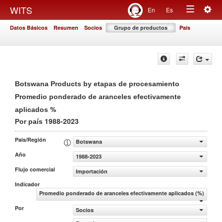
Togg
WITS
En
Es
Toggle
navig
Datos Básicos
Resumen
Socios
Grupo de productos
País
navigation
Botswana Products by etapas de procesamiento
Promedio ponderado de aranceles efectivamente
%
aplicados
1988-2023
Por país
País/Región
Botswana
Año
1988-2023
Flujo comercial
Importación
Indicador
Promedio ponderado de aranceles efectivamente aplicados (%)
Por
Socios