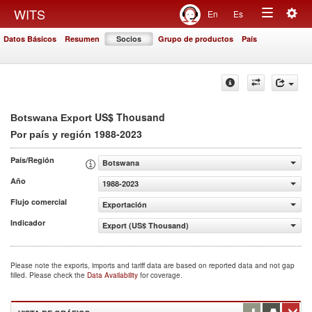
Togg
WITS
En
Es
Toggle
navig
Datos Básicos
Resumen
Socios
Grupo de productos
País
navigation
US$ Thousand
Botswana Export
1988-2023
Por país y región
País/Región
Botswana
Año
1988-2023
Flujo comercial
Exportación
Indicador
Export (US$ Thousand)
Please note the exports, imports and tariff data are based on reported data and not gap
filled. Please check the
Data Availability
for coverage.