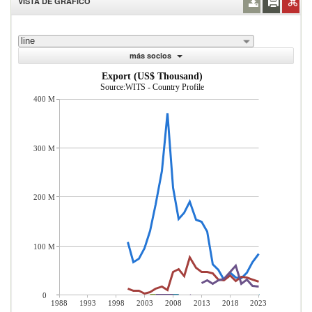
VISTA DE GRÁFICO
line
más socios
Export (US$ Thousand)
Source:WITS - Country Profile
400 M
300 M
200 M
100 M
0
1988
1993
1998
2003
2008
2013
2018
2023