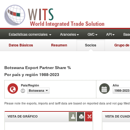
Estadísticas comerciales
Aranceles
GVC
API
Base
Datos Básicos
Resumen
Socios
Grupo de
%
Botswana Export Partner Share
1988-2023
Por país y región
País/Región
Año
Botswana
1988-2023
Please note the exports, imports and tariff data are based on reported data and not gap fille
VISTA DE GRÁFICO
VISTA DE CUA