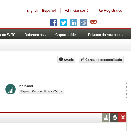
|
English
Español
Iniciar sesión
Registrarse
a de WITS
Referencias
Capacitación
Enlaces de respaldo
Ayuda
Consulta personalizada
Indicador
Export Partner Share (%)