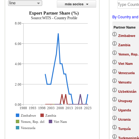
line
más socios
Export Partner Share (%)
By Country and
Source:WITS - Country Profile
8.00
Partner Name
Zimbabwe
6.00
Zambia
Yemen, Rep.
Viet Nam
4.00
Venezuela
Vanuatu
2.00
Uzbekistán
Uruguay
0.00
1988
1993
1998
2003
2008
2013
2018
2023
Uganda
Zimbabwe
Zambia
Ucrania
Yemen, Rep. del
Viet Nam
Venezuela
Turquía
Turkmenistá