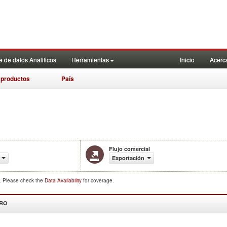
 de datos Analiticos
Herramientas
Inicio
Acerc
 productos
País
Flujo comercial
Exportación
d. Please check the
Data Availability
for coverage.
DRO