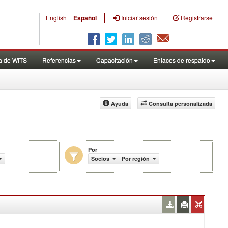
|
English
Español
Iniciar sesión
Registrarse
a de WITS
Referencias
Capacitación
Enlaces de respaldo
Ayuda
Consulta personalizada
Por
Socios
Por región