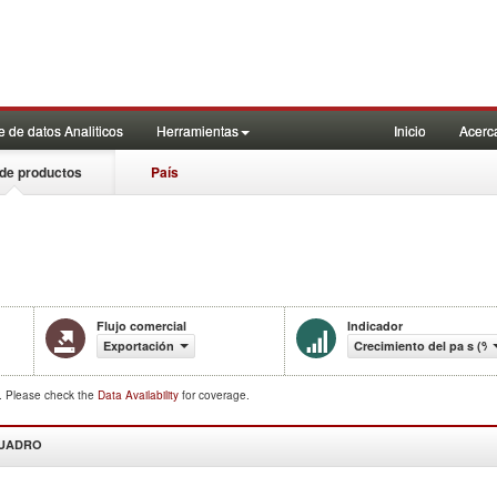
 de datos Analiticos
Herramientas
Inicio
Acerc
de productos
País
Flujo comercial
Indicador
Exportación
Crecimiento del pa s (%)
d. Please check the
Data Availability
for coverage.
CUADRO