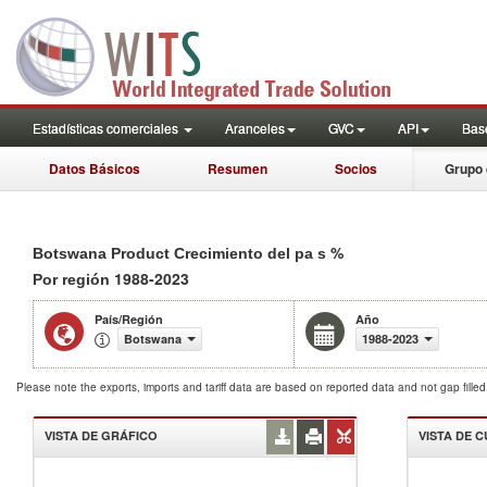
Estadísticas comerciales
Aranceles
GVC
API
Base
Datos Básicos
Resumen
Socios
Grupo 
%
Botswana Product Crecimiento del pa s
1988-2023
Por región
País/Región
Año
Botswana
1988-2023
Please note the exports, imports and tariff data are based on reported data and not gap fille
VISTA DE GRÁFICO
VISTA DE 