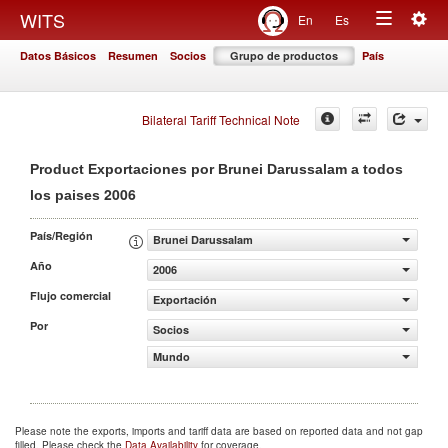
Togg
WITS
En
Es
Toggle
navig
Datos Básicos
Resumen
Socios
Grupo de productos
País
navigation
Bilateral Tariff Technical Note
Product Exportaciones por Brunei Darussalam a todos
2006
los paises
País/Región
Brunei Darussalam
Año
2006
Flujo comercial
Exportación
Por
Socios
Mundo
Please note the exports, imports and tariff data are based on reported data and not gap
filled. Please check the
Data Availability
for coverage.