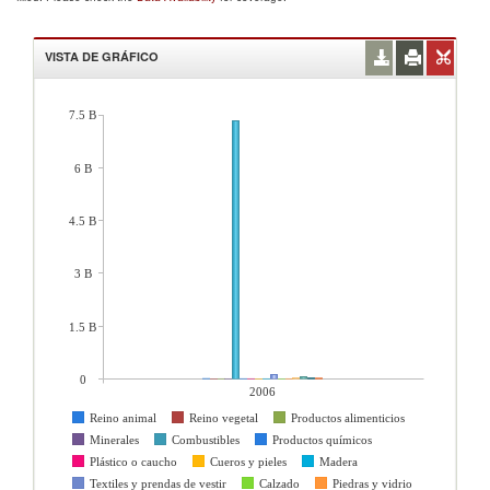
VISTA DE GRÁFICO
7.5 B
6 B
4.5 B
3 B
1.5 B
0
2006
Reino animal
Reino vegetal
Productos alimenticios
Minerales
Combustibles
Productos químicos
Plástico o caucho
Cueros y pieles
Madera
Textiles y prendas de vestir
Calzado
Piedras y vidrio