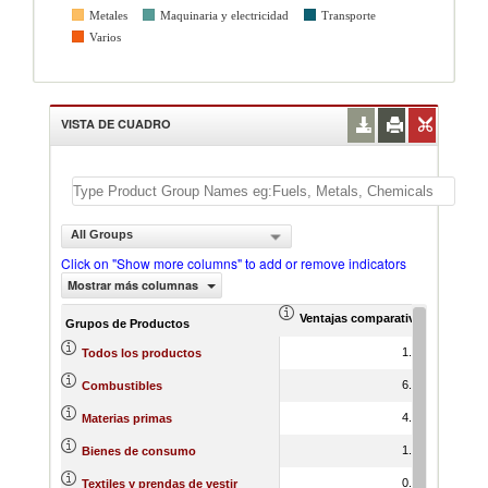
Metales
Maquinaria y electricidad
Transporte
Varios
VISTA DE CUADRO
All Groups
Click on "Show more columns" to add or remove indicators
Mostrar más columnas
Ventajas comparativas reveladas
Crecim
Grupos de Productos
1.00
Todos los productos
6.37
Combustibles
4.72
Materias primas
1.05
Bienes de consumo
0.63
Textiles y prendas de vestir