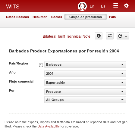
Togg
WITS
En
Es
Toggle
navig
Datos Básicos
Resumen
Socios
Grupo de productos
País
navigation
Bilateral Tariff Technical Note
2004
Barbados Product Exportaciones por Por región
País/Región
Barbados
Año
2004
Flujo comercial
Exportación
Por
Producto
All-Groups
Please note the exports, imports and tariff data are based on reported data and not gap
filled. Please check the
Data Availability
for coverage.