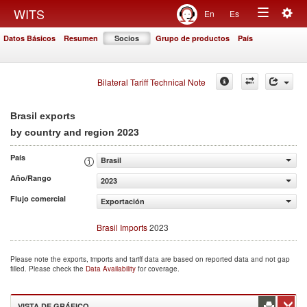
Togg
WITS
En
Es
Toggle
navig
Datos Básicos
Resumen
Socios
Grupo de productos
País
navigation
Bilateral Tariff Technical Note
Brasil exports
2023
by country and region
País
Brasil
Año/Rango
2023
Flujo comercial
Exportación
Brasil Imports
2023
Please note the exports, imports and tariff data are based on reported data and not gap
filled. Please check the
Data Availability
for coverage.
VISTA DE GRÁFICO