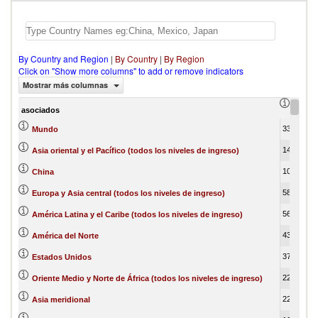
By Country and Region
|
By Country
|
By Region
Click on "Show more columns" to add or remove indicators
Mostrar más columnas
export
asociados
339,695,766.01
1
Mundo
143,620,362.78
Asia oriental y el Pacífico (todos los niveles de ingreso)
104,324,811.81
China
58,340,083.66
Europa y Asia central (todos los niveles de ingreso)
56,577,080.75
América Latina y el Caribe (todos los niveles de ingreso)
43,227,429.67
América del Norte
37,451,904.93
Estados Unidos
22,296,249.83
Oriente Medio y Norte de África (todos los niveles de ingreso)
22,296,249.83
Asia meridional