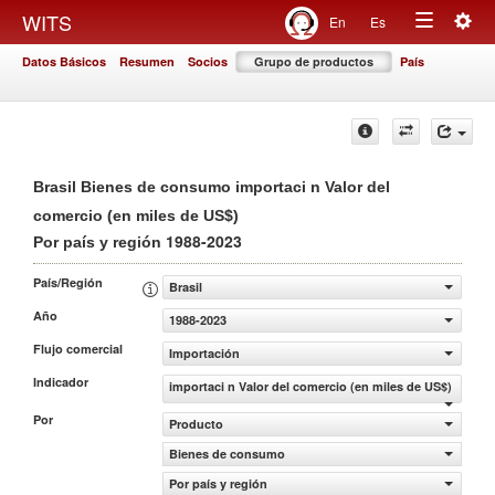
Togg
WITS
En
Es
Toggle
navig
Datos Básicos
Resumen
Socios
Grupo de productos
País
navigation
Brasil Bienes de consumo importaci n Valor del
comercio (en miles de US$)
1988-2023
Por país y región
País/Región
Brasil
Año
1988-2023
Flujo comercial
Importación
Indicador
importaci n Valor del comercio (en miles de US$)
Por
Producto
Bienes de consumo
Por país y región