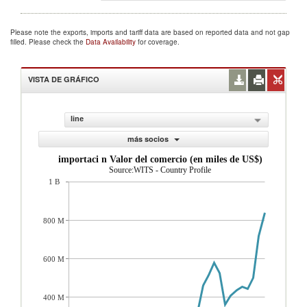
Please note the exports, imports and tariff data are based on reported data and not gap
filled. Please check the
Data Availability
for coverage.
VISTA DE GRÁFICO
line
más socios
importaci n Valor del comercio (en miles de US$)
Source:WITS - Country Profile
1 B
800 M
600 M
400 M