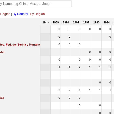
 Region
|
By Country
|
By Region
1988
1989
1990
1991
1992
1993
1994
0
0
0
0
0
0
0
0
0
0
0
0
Rep. Fed. de (Serbia y Montenegro)
0
0
0
 del
0
0
0
0
0
1
1
2
1
1
1
0
0
3
2
1
1
1
1
0
0
0
ica
0
0
0
0