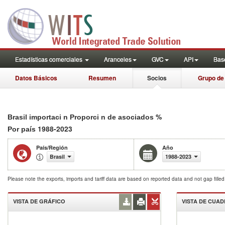
Estadísticas comerciales
Aranceles
GVC
API
Base
Datos Básicos
Resumen
Socios
Grupo de
%
Brasil importaci n Proporci n de asociados
1988-2023
Por país
País/Región
Año
Brasil
1988-2023
Please note the exports, imports and tariff data are based on reported data and not gap fille
VISTA DE GRÁFICO
VISTA DE CUA