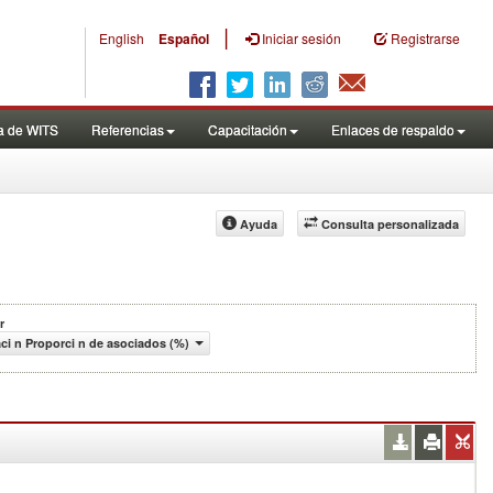
|
English
Español
Iniciar sesión
Registrarse
a de WITS
Referencias
Capacitación
Enlaces de respaldo
Ayuda
Consulta personalizada
r
ci n Proporci n de asociados (%)