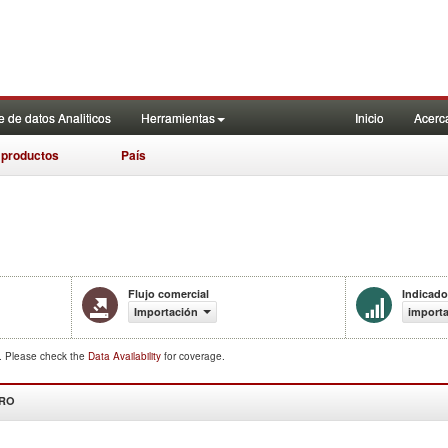
 de datos Analiticos
Herramientas
Inicio
Acerc
 productos
País
Flujo comercial
Indicado
Importación
importa
d. Please check the
Data Availability
for coverage.
DRO