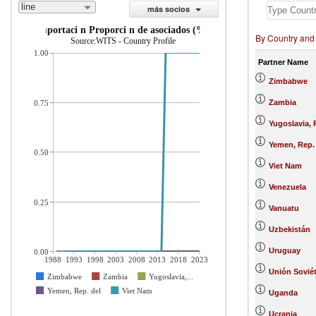
line
más socios
importaci n Proporci n de asociados (%)
By Country and
Source:WITS - Country Profile
1.00
Partner Name
Zimbabwe
Zambia
0.75
Yugoslavia, 
Yemen, Rep.
0.50
Viet Nam
Venezuela
0.25
Vanuatu
Uzbekistán
Uruguay
0.00
1988
1993
1998
2003
2008
2013
2018
2023
Unión Soviét
Zimbabwe
Zambia
Yugoslavia,...
Yemen, Rep. del
Viet Nam
Uganda
Ucrania