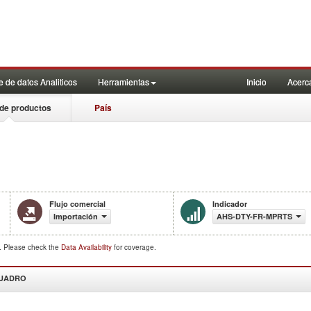
 de datos Analiticos
Herramientas
Inicio
Acerc
de productos
País
Flujo comercial
Indicador
Importación
AHS-DTY-FR-MPRTS
d. Please check the
Data Availability
for coverage.
CUADRO