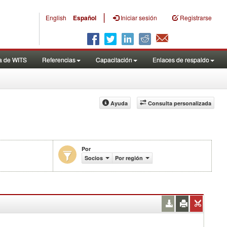
|
English
Español
Iniciar sesión
Registrarse
a de WITS
Referencias
Capacitación
Enlaces de respaldo
Ayuda
Consulta personalizada
Por
Socios
Por región