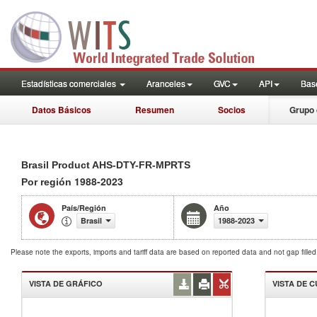
Estadísticas comerciales
Aranceles
GVC
API
Base
Datos Básicos
Resumen
Socios
Grupo 
Brasil Product AHS-DTY-FR-MPRTS
1988-2023
Por región
País/Región
Año
Brasil
1988-2023
Please note the exports, imports and tariff data are based on reported data and not gap fille
VISTA DE GRÁFICO
VISTA DE 