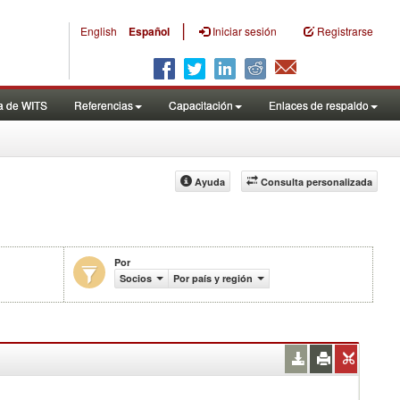
|
English
Español
Iniciar sesión
Registrarse
a de WITS
Referencias
Capacitación
Enlaces de respaldo
Ayuda
Consulta personalizada
Por
ctos (%)
Socios
Por país y región