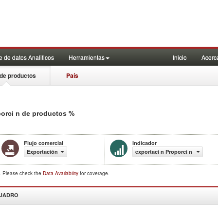
 de datos Analiticos
Herramientas
Inicio
Acerc
de productos
País
%
porci n de productos
Flujo comercial
Indicador
Exportación
exportaci n Proporci n de produ
d. Please check the
Data Availability
for coverage.
CUADRO