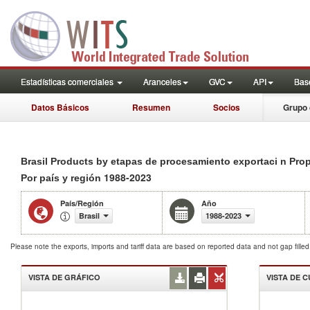
Estadísticas comerciales
Aranceles
GVC
API
Base
Datos Básicos
Resumen
Socios
Grupo 
Brasil Products by etapas de procesamiento exportaci n Pro
1988-2023
Por país y región
País/Región
Año
Brasil
1988-2023
Please note the exports, imports and tariff data are based on reported data and not gap fille
VISTA DE GRÁFICO
VISTA DE 