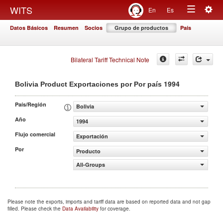
Togg
WITS
En
Es
Toggle
navig
Datos Básicos
Resumen
Socios
Grupo de productos
País
navigation
Bilateral Tariff Technical Note
1994
Bolivia Product Exportaciones por Por país
País/Región
Bolivia
Año
1994
Flujo comercial
Exportación
Por
Producto
All-Groups
Please note the exports, imports and tariff data are based on reported data and not gap
filled. Please check the
Data Availability
for coverage.