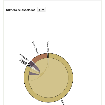
Número de asociados
:
5
Others (32)
United States
Unspecified
Panama
Jamaica
Japan
China