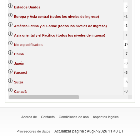
-2,982,204.34
Estados Unidos
-182,509.81
Europa y Asia central (todos los niveles de ingreso)
-156,737.99
América Latina y el Caribe (todos los niveles de ingreso)
-137,612.93
Asia oriental y el Pacífico (todos los niveles de ingreso)
17,178.64
No especificados
-71,274.27
China
-33,592.88
Japón
-33,935.17
Panamá
-32,997.25
Suiza
-31,004.14
Canadá
-23,113.46
Reino Unido
Acerca de
Contacto
Condiciones de uso
Aspectos legales
Actualizar página
: Aug-7-2026 11:43 ET
Proveedores de datos