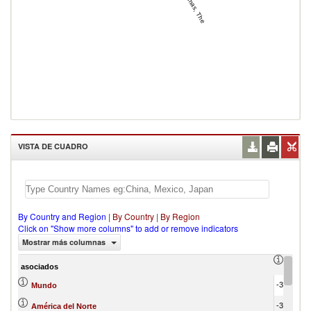
Bahamas, The
VISTA DE CUADRO
By Country and Region
|
By Country
|
By Region
Click on "Show more columns" to add or remove indicators
Mostrar más columnas
Trade 
asociados
-3,486,876.06
Mundo
-3,013,527.86
América del Norte