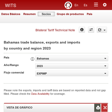
Togg
WITS
En
Es
Toggle
navig
Datos Básicos
Resumen
Socios
Grupo de productos
País
navigation
Bilateral Tariff Technical Note
Bahamas trade balance, exports and imports
2023
by country and region
País
Bahamas
Año/Rango
2023
Flujo comercial
EXPIMP
Please note the exports, imports and tariff data are based on reported data and not gap
filled. Please check the
Data Availability
for coverage.
VISTA DE GRÁFICO