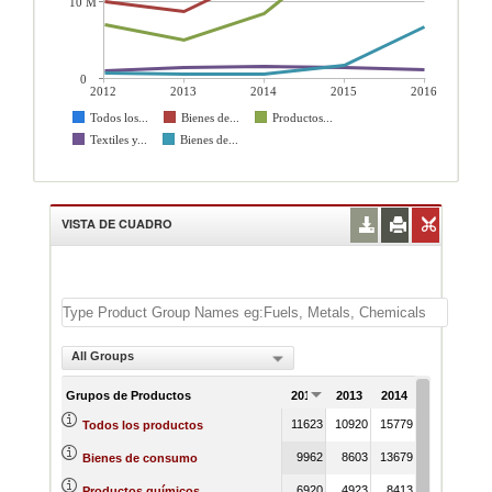
10 M
0
2012
2013
2014
2015
2016
Todos los...
Bienes de...
Productos...
Textiles y...
Bienes de...
VISTA DE CUADRO
All Groups
Grupos de Productos
2012
2013
2014
2015
201
11623
10920
15779
25169
341
Todos los productos
9962
8603
13679
22295
256
Bienes de consumo
6920
4923
8413
16700
193
Productos químicos