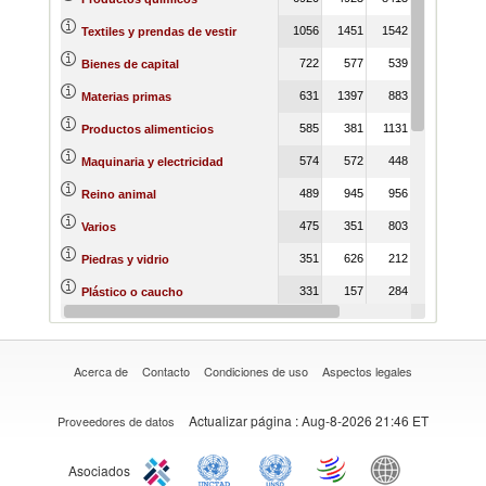
1056
1451
1542
1388
11
Textiles y prendas de vestir
722
577
539
1743
66
Bienes de capital
631
1397
883
319
Materias primas
585
381
1131
232
7
Productos alimenticios
574
572
448
920
70
Maquinaria y electricidad
489
945
956
317
Reino animal
475
351
803
743
10
Varios
351
626
212
161
3
Piedras y vidrio
331
157
284
350
4
Plástico o caucho
314
226
350
806
5
Calzado
Acerca de
Contacto
Condiciones de uso
Aspectos legales
Actualizar página
: Aug-8-2026 21:46 ET
Proveedores de datos
Asociados