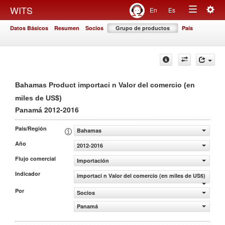
Togg
WITS
En
Es
Toggle
navig
Datos Básicos
Resumen
Socios
Grupo de productos
País
navigation
Bahamas Product importaci n Valor del comercio (en
miles de US$)
2012-2016
Panamá
País/Región
Bahamas
Año
2012-2016
Flujo comercial
Importación
Indicador
importaci n Valor del comercio (en miles de US$)
Por
Socios
Panamá