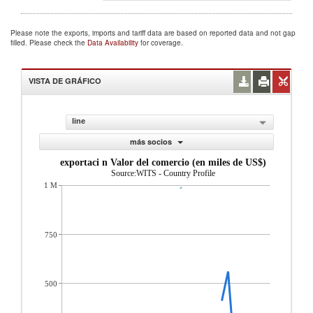
Please note the exports, imports and tariff data are based on reported data and not gap
filled. Please check the
Data Availability
for coverage.
VISTA DE GRÁFICO
line
más socios
exportaci n Valor del comercio (en miles de US$)
Source:WITS - Country Profile
1 M
750
500