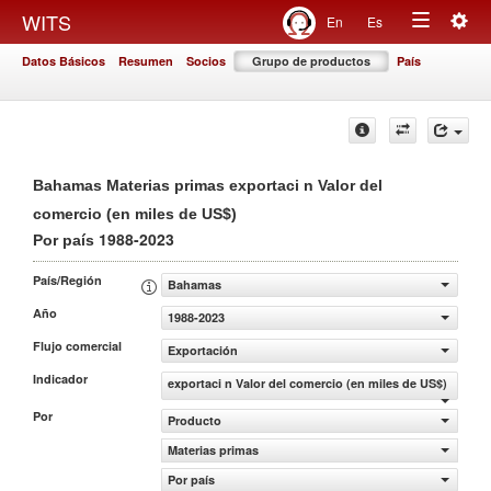
Togg
WITS
En
Es
Toggle
navig
Datos Básicos
Resumen
Socios
Grupo de productos
País
navigation
Bahamas Materias primas exportaci n Valor del
comercio (en miles de US$)
1988-2023
Por país
País/Región
Bahamas
Año
1988-2023
Flujo comercial
Exportación
Indicador
exportaci n Valor del comercio (en miles de US$)
Por
Producto
Materias primas
Por país