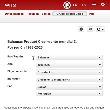
Togg
WITS
En
Es
Toggle
navig
Datos Básicos
Resumen
Socios
Grupo de productos
País
navigation
%
Bahamas Product Crecimiento mundial
1988-2023
Por región
País/Región
Bahamas
Año
1988-2023
Flujo comercial
Exportación
Indicador
Crecimiento mundial (%)
Por
Socios
Por región
Please note the exports, imports and tariff data are based on reported data and not gap