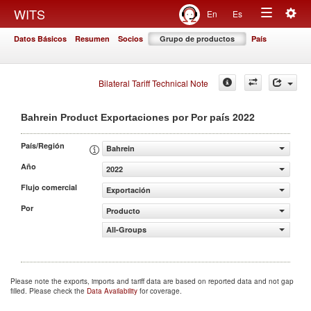
Togg
WITS
En
Es
Toggle
navig
Datos Básicos
Resumen
Socios
Grupo de productos
País
navigation
Bilateral Tariff Technical Note
2022
Bahrein Product Exportaciones por Por país
País/Región
Bahrein
Año
2022
Flujo comercial
Exportación
Por
Producto
All-Groups
Please note the exports, imports and tariff data are based on reported data and not gap
filled. Please check the
Data Availability
for coverage.