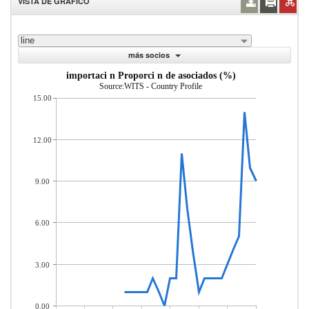
VISTA DE GRÁFICO
line
más socios
importaci n Proporci n de asociados (%)
Source:WITS - Country Profile
15.00
12.00
9.00
6.00
3.00
0.00