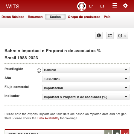
Togg
WITS
En
Es
Toggle
navig
Datos Básicos
Resumen
Socios
Grupo de productos
País
navigation
%
Bahrein importaci n Proporci n de asociados
1988-2023
Brasil
País/Región
Bahrein
Año
1988-2023
Flujo comercial
Importación
Indicador
importaci n Proporci n de asociados (%)
Please note the exports, imports and tariff data are based on reported data and not gap
filled. Please check the
Data Availability
for coverage.