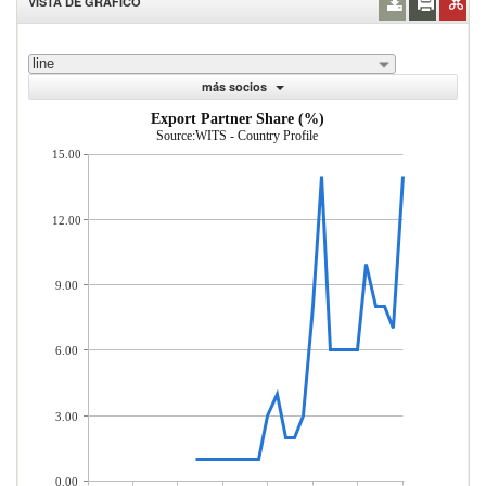
VISTA DE GRÁFICO
line
más socios
Export Partner Share (%)
Source:WITS - Country Profile
15.00
12.00
9.00
6.00
3.00
0.00