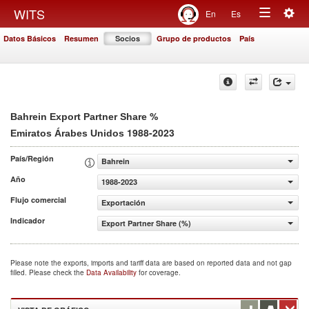
Togg
WITS
En
Es
Toggle
navig
Datos Básicos
Resumen
Socios
Grupo de productos
País
navigation
%
Bahrein Export Partner Share
1988-2023
Emiratos Árabes Unidos
País/Región
Bahrein
Año
1988-2023
Flujo comercial
Exportación
Indicador
Export Partner Share (%)
Please note the exports, imports and tariff data are based on reported data and not gap
filled. Please check the
Data Availability
for coverage.