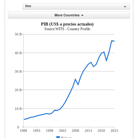
line
More Countries
PIB (US$ a precios actuales)
Source:WITS - Country Profile
50 B
40 B
30 B
20 B
10 B
0
1988
1993
1998
2003
2008
2013
2018
2023