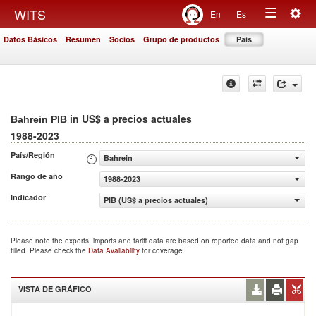
Togg
WITS
En
Es
Toggle
navig
Datos Básicos
Resumen
Socios
Grupo de productos
País
navigation
in US$ a precios actuales
Bahrein PIB
1988-2023
País/Región
Bahrein
Rango de año
1988-2023
Indicador
PIB (US$ a precios actuales)
Please note the exports, imports and tariff data are based on reported data and not gap
filled. Please check the
Data Availability
for coverage.
VISTA DE GRÁFICO