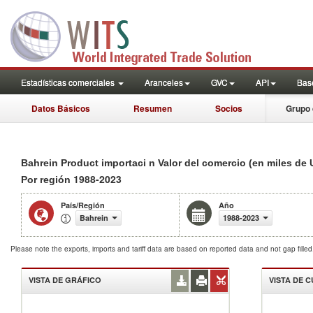
Estadísticas comerciales
Aranceles
GVC
API
Base
Datos Básicos
Resumen
Socios
Grupo 
Bahrein Product importaci n Valor del comercio (en miles de 
1988-2023
Por región
País/Región
Año
Bahrein
1988-2023
Please note the exports, imports and tariff data are based on reported data and not gap fille
VISTA DE GRÁFICO
VISTA DE 