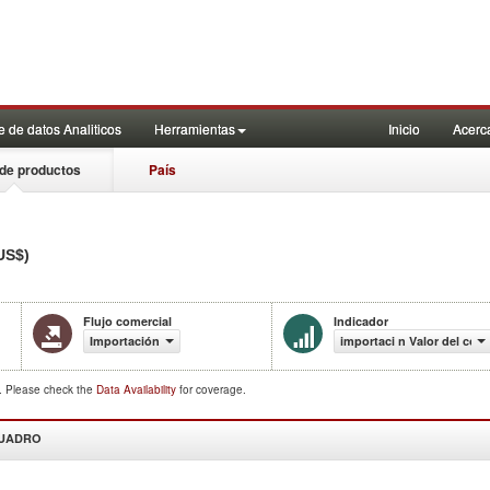
 de datos Analiticos
Herramientas
Inicio
Acerc
de productos
País
US$)
Flujo comercial
Indicador
Importación
importaci n Valor del com
d. Please check the
Data Availability
for coverage.
CUADRO