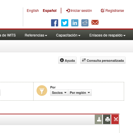
|
English
Español
Iniciar sesión
Registrarse
a de WITS
Referencias
Capacitación
Enlaces de respaldo
Ayuda
Consulta personalizada
Por
ercio (en miles de US$)
Socios
Por región