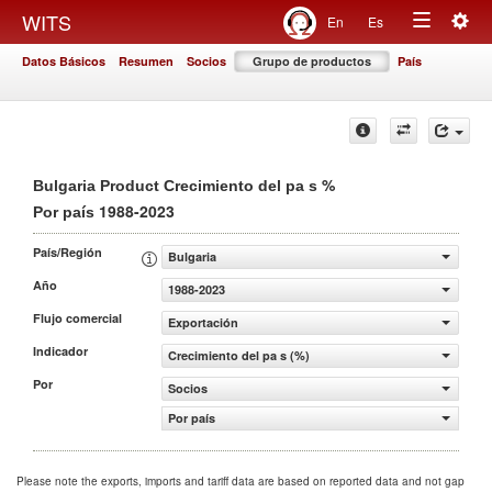
Togg
WITS
En
Es
Toggle
navig
Datos Básicos
Resumen
Socios
Grupo de productos
País
navigation
%
Bulgaria Product Crecimiento del pa s
1988-2023
Por país
País/Región
Bulgaria
Año
1988-2023
Flujo comercial
Exportación
Indicador
Crecimiento del pa s (%)
Por
Socios
Por país
Please note the exports, imports and tariff data are based on reported data and not gap