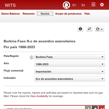
Togg
WITS
En
Es
Toggle
navig
Datos Básicos
Resumen
Socios
Grupo de productos
País
navigation
Burkina Faso N.o de acuerdos arancelarios
1988-2023
Por país
País/Región
Burkina Faso
Año
1988-2023
Flujo comercial
Importación
Indicador
N.o de acuerdos arancelarios
Please note the exports, imports and tariff data are based on reported data and not gap
filled. Please check the
Data Availability
for coverage.