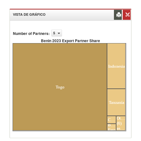
VISTA DE GRÁFICO
Number of Partners
:
5
Benin 2023 Export Partner Share
Benin 2023 Export Partner Share
Indonesia
Togo
Tanzanía
Others
China
(6)
Burkina
asociados
Faso