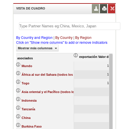
VISTA DE CUADRO
By Country and Region
|
By Country
|
By Region
Click on "Show more columns" to add or remove indicators
Mostrar más columnas
exportación Valor del comercio (
ex
asociados
1,427.43
Mundo
1,282.88
África al sur del Sahara (todos los niveles de ingreso)
1,194.24
Togo
132.02
Asia oriental y el Pacífico (todos los niveles de ingreso)
121.77
Indonesia
71.61
Tanzanía
10.25
China
8.90
Burkina Faso