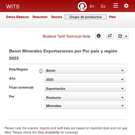
Togg
WITS
En
Es
Toggle
navig
Datos Básicos
Resumen
Socios
Grupo de productos
País
navigation
Bilateral Tariff Technical Note
Benin Minerales Exportaciones por Por país y región
2023
País/Región
Benin
Año
2023
Flujo comercial
Exportación
Por
Producto
Minerales
Please note the exports, imports and tariff data are based on reported data and not gap
filled. Please check the
Data Availability
for coverage.