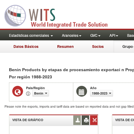
Estadísticas comerciales
Aranceles
GVC
API
Base
Datos Básicos
Resumen
Socios
Grupo 
Benin Products by etapas de procesamiento exportaci n Pro
1988-2023
Por región
País/Región
Año
Benin
1988-2023
Please note the exports, imports and tariff data are based on reported data and not gap fille
VISTA DE GRÁFICO
VISTA DE 