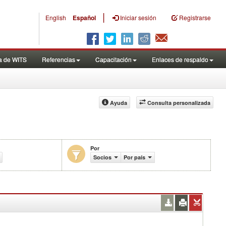
|
English
Español
Iniciar sesión
Registrarse
a de WITS
Referencias
Capacitación
Enlaces de respaldo
Ayuda
Consulta personalizada
Por
e productos (%)
Socios
Por país