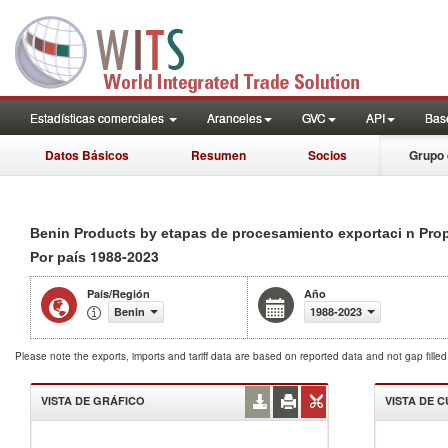
Estadísticas comerciales
Aranceles
GVC
API
Base
Datos Básicos
Resumen
Socios
Grupo 
Benin Products by etapas de procesamiento exportaci n Pro
1988-2023
Por país
País/Región
Año
Benin
1988-2023
Please note the exports, imports and tariff data are based on reported data and not gap fille
VISTA DE GRÁFICO
VISTA DE 