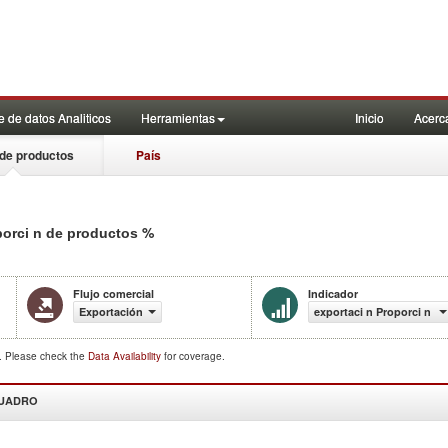
 de datos Analiticos
Herramientas
Inicio
Acerc
de productos
País
%
porci n de productos
Flujo comercial
Indicador
Exportación
exportaci n Proporci n d
d. Please check the
Data Availability
for coverage.
CUADRO